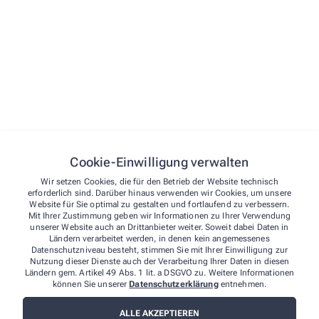
Entsorgen von Altmedikamenten
Bargeldloses Einkaufen
Beratungsleistungen
Ernährungsberatung und Erstellen individueller Pläne
Selbstmedikation
Hausapotheke
Reiseapotheke
Cookie-Einwilligung verwalten
Diabetesberatung
Homöopathische Beratung
Wir setzen Cookies, die für den Betrieb der Website technisch
erforderlich sind. Darüber hinaus verwenden wir Cookies, um unsere
Website für Sie optimal zu gestalten und fortlaufend zu verbessern.
Tests & Messungen
Mit Ihrer Zustimmung geben wir Informationen zu Ihrer Verwendung
unserer Website auch an Drittanbieter weiter. Soweit dabei Daten in
Blutzuckermessung und Diabetes
Ländern verarbeitet werden, in denen kein angemessenes
Blutdruckmessung
Datenschutzniveau besteht, stimmen Sie mit Ihrer Einwilligung zur
Nutzung dieser Dienste auch der Verarbeitung Ihrer Daten in diesen
Ländern gem. Artikel 49 Abs. 1 lit. a DSGVO zu. Weitere Informationen
Sprachen
können Sie unserer
Datenschutzerklärung
entnehmen.
Deutsch
ALLE AKZEPTIEREN
Englisch